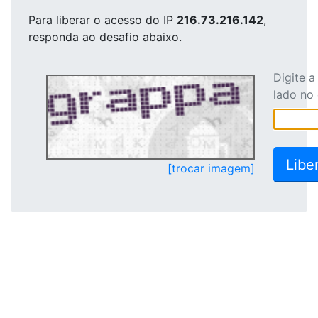
Para liberar o acesso
do IP
216.73.216.142
,
responda ao desafio abaixo.
Digite 
lado no
[trocar imagem]