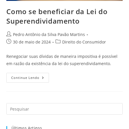
Como se beneficiar da Lei do
Superendividamento
Autor
Pedro Antônio da Silva Pavão Martins
do
Post
Categoria
30 de maio de 2024
Direito do Consumidor
post:
publicado:
do
post:
Renegociar suas dívidas de maneira impositiva é possível
em razão da existência da lei do superendividamento.
Como
Continue Lendo
Se
Beneficiar
Da
Lei
Do
Superendividamento
Últimos Artigos