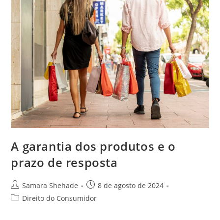
A garantia dos produtos e o
prazo de resposta
Autor
Post
Samara Shehade
8 de agosto de 2024
do
publicado:
Categoria
Direito do Consumidor
post:
do
post: