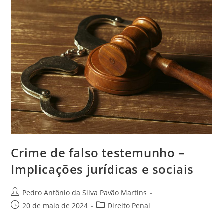
Averbação
De
Imóveis
Crime de falso testemunho –
Implicações jurídicas e sociais
Autor
Pedro Antônio da Silva Pavão Martins
do
Post
Categoria
20 de maio de 2024
Direito Penal
post:
publicado:
do