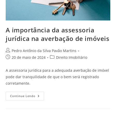
A importância da assessoria
jurídica na averbação de imóveis
Autor
Pedro Antônio da Silva Pavão Martins
do
Post
Categoria
20 de maio de 2024
Direito Imobiliário
post:
publicado:
do
post:
A assessoria jurídica para a adequada averbação de imóvel
pode dar tranquilidade de que o bem será registrado
corretamente.
A
Continue Lendo
Importância
Da
Assessoria
Jurídica
Na