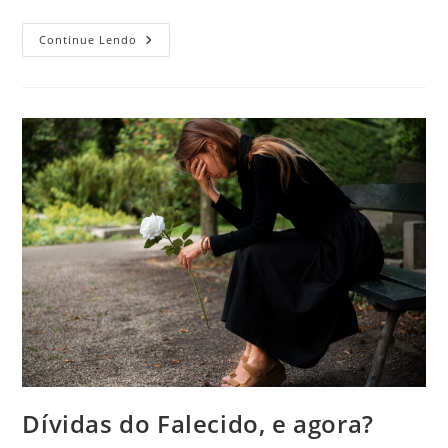
A
Continue Lendo
Responsabilidade
Do
Fiador
Em
Um
Contrato
Dívidas do Falecido, e agora?