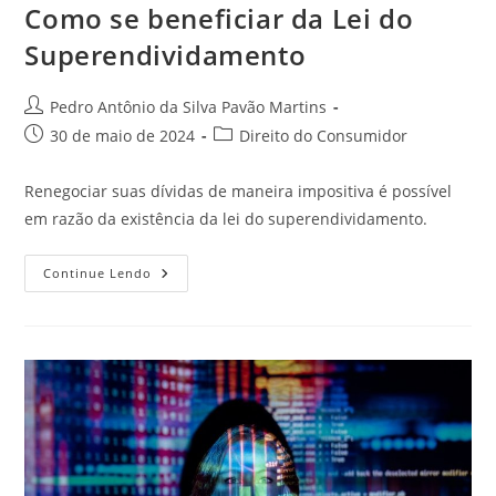
Como se beneficiar da Lei do
Superendividamento
Autor
Pedro Antônio da Silva Pavão Martins
do
Post
Categoria
30 de maio de 2024
Direito do Consumidor
post:
publicado:
do
post:
Renegociar suas dívidas de maneira impositiva é possível
em razão da existência da lei do superendividamento.
Como
Continue Lendo
Se
Beneficiar
Da
Lei
Do
Superendividamento