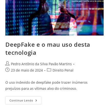
DeepFake e o mau uso desta
tecnologia
Autor
Pedro Antônio da Silva Pavão Martins
do
Post
Categoria
23 de maio de 2024
Direito Penal
post:
publicado:
do
post:
O uso indevido de deepfake pode trazer inúmeros
prejuízos para as vítimas alvo do criminoso.
DeepFake
Continue Lendo
E
O