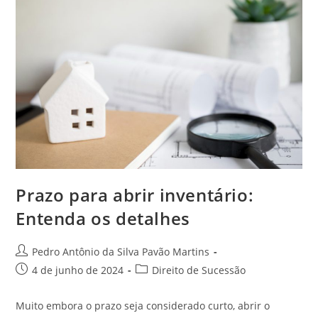
Prazo para abrir inventário:
Entenda os detalhes
Autor
Pedro Antônio da Silva Pavão Martins
do
Post
Categoria
4 de junho de 2024
Direito de Sucessão
post:
publicado:
do
post:
Muito embora o prazo seja considerado curto, abrir o