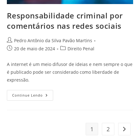
Responsabilidade criminal por
comentários nas redes sociais
Autor
Pedro Antônio da Silva Pavão Martins
do
Post
Categoria
20 de maio de 2024
Direito Penal
post:
publicado:
do
post:
A internet é um meio difusor de ideias e nem sempre o que
é publicado pode ser considerado como liberdade de
expressão.
Responsabilidade
Continue Lendo
Criminal
Por
Comentários
Nas
Redes
Sociais
1
2
Ir para