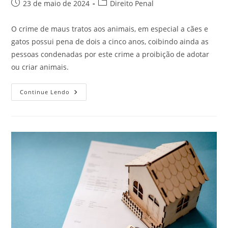
do
Post
Categoria
23 de maio de 2024
Direito Penal
post:
publicado:
do
post:
O crime de maus tratos aos animais, em especial a cães e
gatos possui pena de dois a cinco anos, coibindo ainda as
pessoas condenadas por este crime a proibição de adotar
ou criar animais.
O
Continue Lendo
Crime
De
Maus-
Tratos
Aos
Animais
E
A
Lei
Sansão