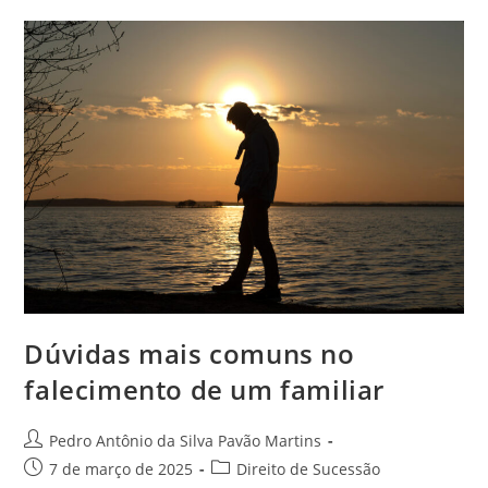
Dúvidas mais comuns no
falecimento de um familiar
Autor
Pedro Antônio da Silva Pavão Martins
do
Post
Categoria
7 de março de 2025
Direito de Sucessão
post: