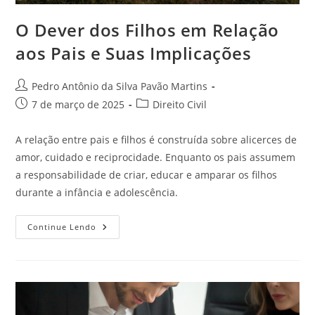
O Dever dos Filhos em Relação
aos Pais e Suas Implicações
Autor
Pedro Antônio da Silva Pavão Martins
do
Post
Categoria
7 de março de 2025
Direito Civil
post:
publicado:
do
post:
A relação entre pais e filhos é construída sobre alicerces de
amor, cuidado e reciprocidade. Enquanto os pais assumem
a responsabilidade de criar, educar e amparar os filhos
durante a infância e adolescência.
O
Continue Lendo
Dever
Dos
Filhos
Em
Relação
Aos
Pais
E