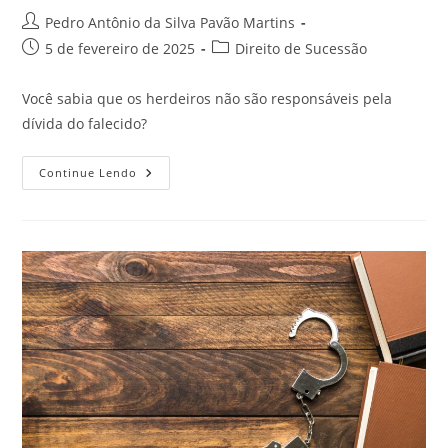
Autor
Pedro Antônio da Silva Pavão Martins
do
Post
Categoria
5 de fevereiro de 2025
Direito de Sucessão
post:
publicado:
do
post:
Você sabia que os herdeiros não são responsáveis pela
dívida do falecido?
Dívidas
Continue Lendo
Do
Falecido,
E
Agora?