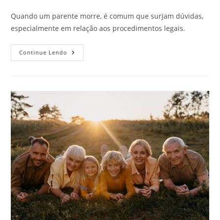
publicado:
do
post:
Quando um parente morre, é comum que surjam dúvidas,
especialmente em relação aos procedimentos legais.
Dúvidas
Continue Lendo
Mais
Comuns
No
Falecimento
De
Um
Familiar