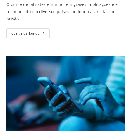
post:
O crime de falso testemunho tem graves implicações e é
reconhecido em diversos países, podendo acarretar em
prisão.
Crime
Continue Lendo
De
Falso
Testemunho
–
Implicações
Jurídicas
E
Sociais