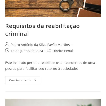
Requisitos da reabilitação
criminal
Autor
Pedro Antônio da Silva Pavão Martins
do
Post
Categoria
13 de junho de 2024
Direito Penal
post:
publicado:
do
post:
Este instituto permite reabilitar os antecedentes de uma
pessoa para facilitar seu retorno à sociedade.
Requisitos
Continue Lendo
Da
Reabilitação
Criminal