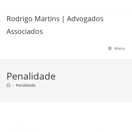
Ir
para
Rodrigo Martins | Advogados
o
conteúdo
Associados
Menu
Penalidade
>
Penalidade