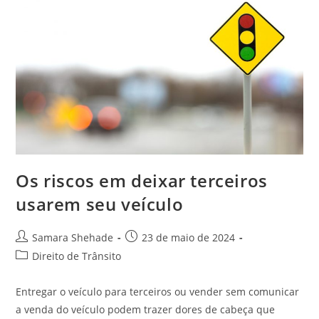
Os riscos em deixar terceiros
usarem seu veículo
Autor
Post
Samara Shehade
23 de maio de 2024
do
publicado:
Categoria
Direito de Trânsito
post:
do
post:
Entregar o veículo para terceiros ou vender sem comunicar
a venda do veículo podem trazer dores de cabeça que