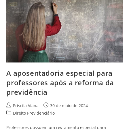
A aposentadoria especial para
professores após a reforma da
previdência
Autor
Post
Priscila Viana
30 de maio de 2024
do
publicado:
Categoria
Direito Previdenciário
post:
do
post:
Professores possuem um regramento especial para