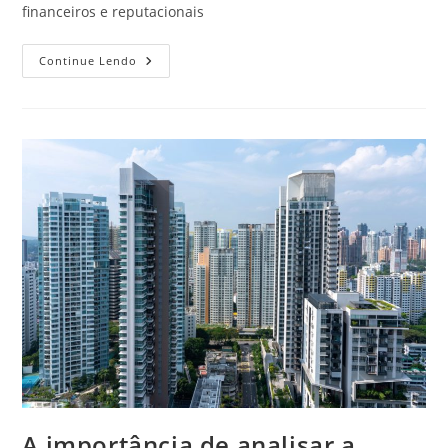
financeiros e reputacionais
Compliance:
Continue Lendo
Conceito,
Objetivos
E
Aplicações
Práticas
A importância de analisar a