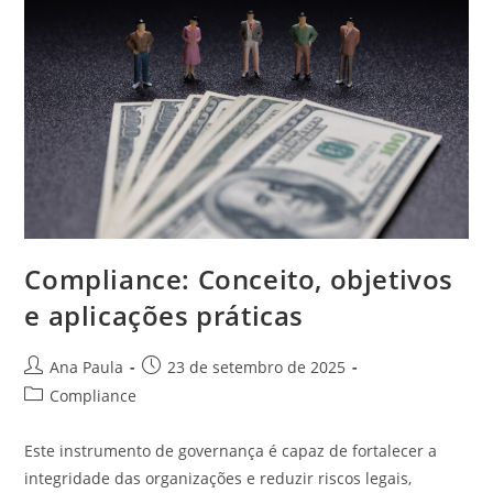
Compliance: Conceito, objetivos
e aplicações práticas
Autor
Post
Ana Paula
23 de setembro de 2025
do
publicado:
Categoria
Compliance
post:
do
post:
Este instrumento de governança é capaz de fortalecer a
integridade das organizações e reduzir riscos legais,