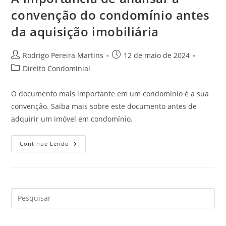
convenção do condomínio antes
da aquisição imobiliária
Autor
Post
Rodrigo Pereira Martins
12 de maio de 2024
do
publicado:
Categoria
Direito Condominial
post:
do
post:
O documento mais importante em um condomínio é a sua
convenção. Saiba mais sobre este documento antes de
adquirir um imóvel em condomínio.
A
Continue Lendo
Importância
De
Analisar
A
Convenção
Do
Condomínio
Antes
Da
Aquisição
Imobiliária