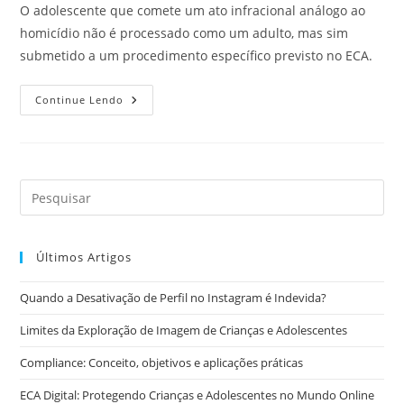
post:
post:
O adolescente que comete um ato infracional análogo ao
homicídio não é processado como um adulto, mas sim
submetido a um procedimento específico previsto no ECA.
Adolescente
Continue Lendo
Pode
Responder
Por
Homicídio?
Entenda
O
Que
Diz
O
ECA
Últimos Artigos
Quando a Desativação de Perfil no Instagram é Indevida?
Limites da Exploração de Imagem de Crianças e Adolescentes
Compliance: Conceito, objetivos e aplicações práticas
ECA Digital: Protegendo Crianças e Adolescentes no Mundo Online