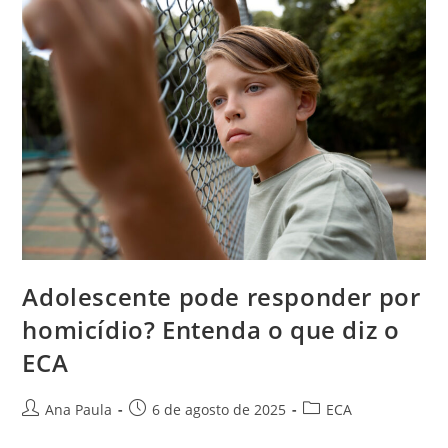
Adolescente pode responder por
homicídio? Entenda o que diz o
ECA
Autor
Post
Categoria
Ana Paula
6 de agosto de 2025
ECA
do
publicado:
do