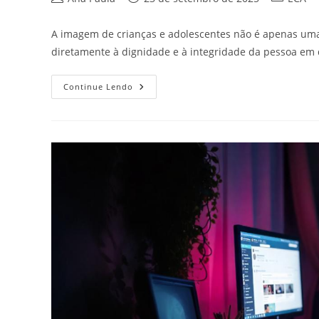
do
publicado:
do
post:
post:
A imagem de crianças e adolescentes não é apenas uma 
diretamente à dignidade e à integridade da pessoa em
Limites
Continue Lendo
Da
Exploração
De
Imagem
De
Crianças
E
Adolescentes