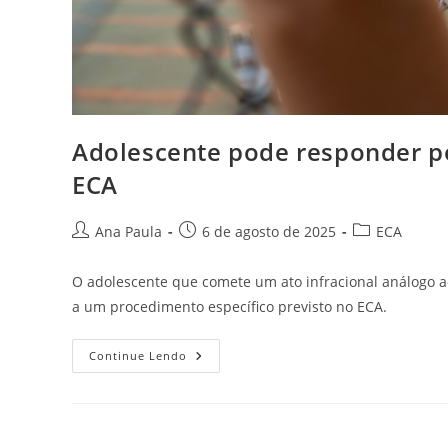
Adolescente pode responder po
ECA
Autor
Post
Categoria
Ana Paula
6 de agosto de 2025
ECA
do
publicado:
do
post:
post:
O adolescente que comete um ato infracional análogo 
a um procedimento específico previsto no ECA.
Adolescente
Continue Lendo
Pode
Responder
Por
Homicídio?
Entenda
O