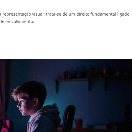
representação visual: trata-se de um direito fundamental ligado
 desenvolvimento.