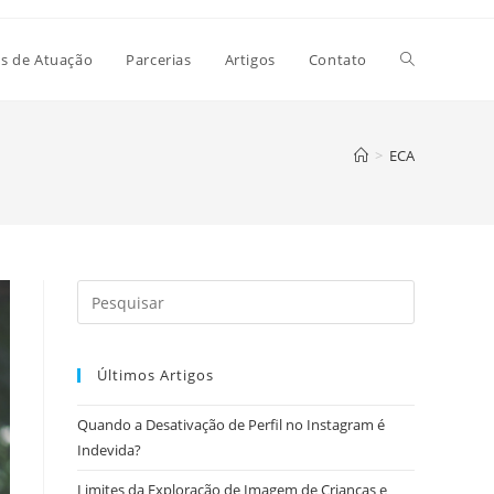
Alternar
s de Atuação
Parcerias
Artigos
Contato
pesquisa
>
ECA
do
site
Últimos Artigos
Quando a Desativação de Perfil no Instagram é
Indevida?
Limites da Exploração de Imagem de Crianças e