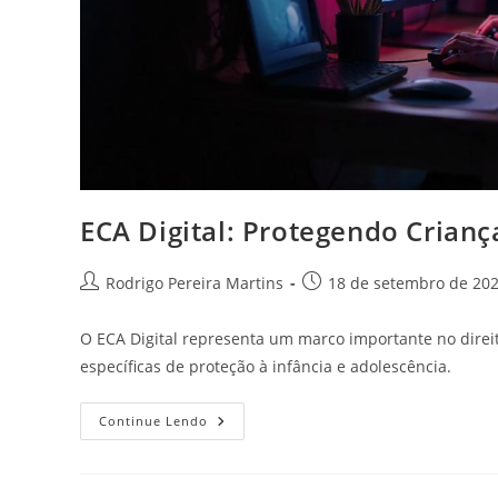
ECA Digital: Protegendo Crian
Autor
Post
Rodrigo Pereira Martins
18 de setembro de 20
do
publicado:
post:
O ECA Digital representa um marco importante no direit
específicas de proteção à infância e adolescência.
ECA
Continue Lendo
Digital:
Protegendo
Crianças
E