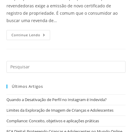
revendedoras exige a emissão de novo certificado de
registro de propriedade. É comum que o consumidor ao
buscar uma revenda de…
Revenda
Continue Lendo
De
Veículos
Usados
Tem
Obrigação
De
Realizar
A
Transferência
Do
Documento
Últimos Artigos
Quando a Desativação de Perfil no Instagram é Indevida?
Limites da Exploração de Imagem de Crianças e Adolescentes
Compliance: Conceito, objetivos e aplicações práticas
ECA Digital: Protegendo Crianças e Adolescentes no Mundo Online