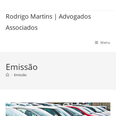
Ir
para
Rodrigo Martins | Advogados
o
conteúdo
Associados
Menu
Emissão
>
Emissão