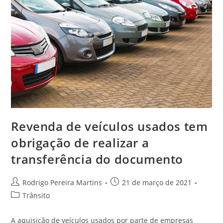
Revenda de veículos usados tem
obrigação de realizar a
transferência do documento
Autor
Post
Rodrigo Pereira Martins
21 de março de 2021
do
publicado:
Categoria
Trânsito
post:
do
post:
A aquisição de veículos usados por parte de empresas