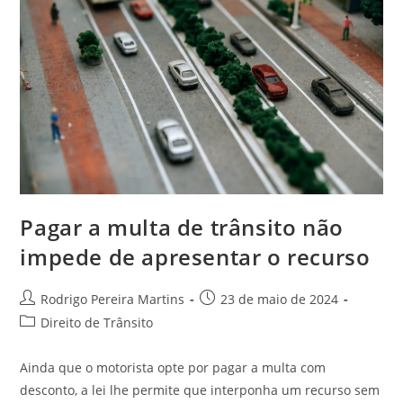
Pagar a multa de trânsito não
impede de apresentar o recurso
Autor
Post
Rodrigo Pereira Martins
23 de maio de 2024
do
publicado:
Categoria
Direito de Trânsito
post:
do
post:
Ainda que o motorista opte por pagar a multa com
desconto, a lei lhe permite que interponha um recurso sem