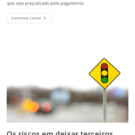
que seja prejudicado pelo pagamento.
Pagar
Continue Lendo
A
Multa
De
Trânsito
Não
Impede
De
Apresentar
O
Recurso
Os riscos em deixar terceiros