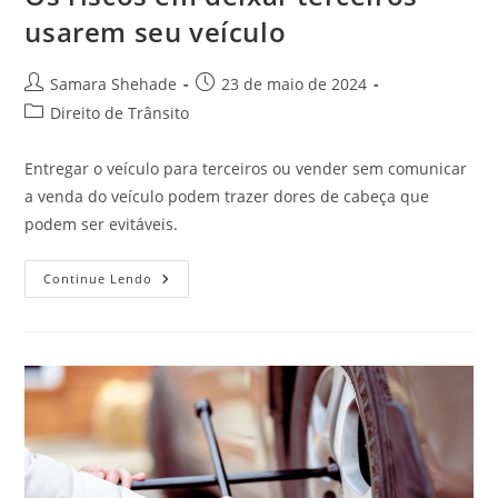
usarem seu veículo
Autor
Post
Samara Shehade
23 de maio de 2024
do
publicado:
Categoria
Direito de Trânsito
post:
do
post:
Entregar o veículo para terceiros ou vender sem comunicar
a venda do veículo podem trazer dores de cabeça que
podem ser evitáveis.
Os
Continue Lendo
Riscos
Em
Deixar
Terceiros
Usarem
Seu
Veículo