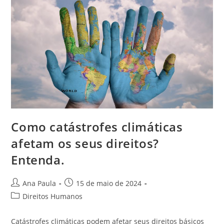
Como catástrofes climáticas
afetam os seus direitos?
Entenda.
Autor
Post
Ana Paula
15 de maio de 2024
do
publicado:
Categoria
Direitos Humanos
post:
do
post:
Catástrofes climáticas podem afetar seus direitos básicos