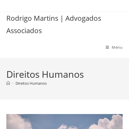
Ir
para
Rodrigo Martins | Advogados
o
conteúdo
Associados
Menu
Direitos Humanos
>
Direitos Humanos