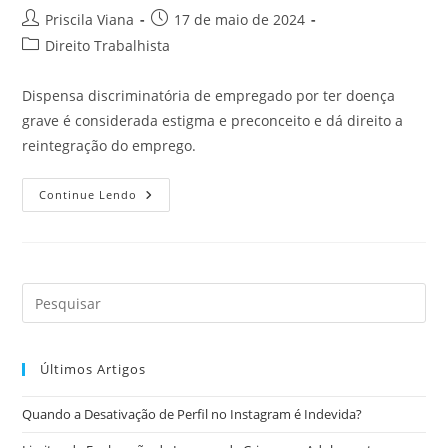
Autor
Post
Priscila Viana
17 de maio de 2024
do
publicado:
Categoria
Direito Trabalhista
post:
do
post:
Dispensa discriminatória de empregado por ter doença
grave é considerada estigma e preconceito e dá direito a
reintegração do emprego.
Doenças
Continue Lendo
Graves
E
Dispensa
Discriminatória
Últimos Artigos
Quando a Desativação de Perfil no Instagram é Indevida?