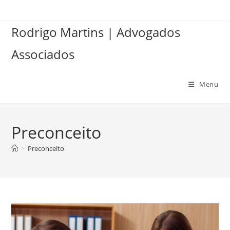
Ir
para
Rodrigo Martins | Advogados
o
conteúdo
Associados
Menu
Preconceito
>
Preconceito