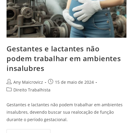
Gestantes e lactantes não
podem trabalhar em ambientes
insalubres
Autor
Post
Any Maicrovicz
15 de maio de 2024
do
publicado:
Categoria
Direito Trabalhista
post:
do
post:
Gestantes e lactantes não podem trabalhar em ambientes
insalubres, devendo buscar sua realocação de função
durante o período gestacional.