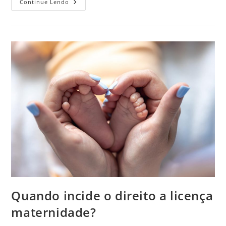
Gestantes
Continue Lendo
E
Lactantes
Não
Podem
Trabalhar
Em
Ambientes
Insalubres
Quando incide o direito a licença
maternidade?