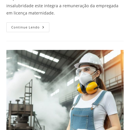
insalubridade este integra a remuneração da empregada
em licença maternidade.
Adicional
Continue Lendo
De
Insalubridade
Deve
Ser
Pago
Durante
A
Licença
Maternidade?