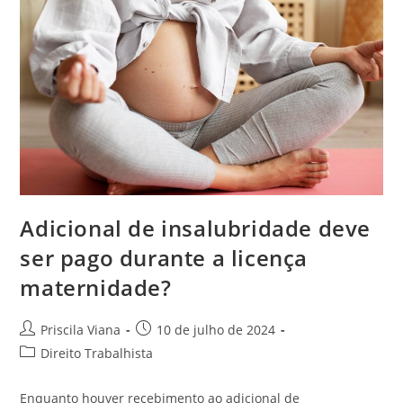
Adicional de insalubridade deve
ser pago durante a licença
maternidade?
Autor
Post
Priscila Viana
10 de julho de 2024
do
publicado:
Categoria
Direito Trabalhista
post:
do
post:
Enquanto houver recebimento ao adicional de