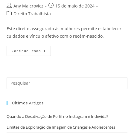
Autor
Post
Any Maicrovicz
15 de maio de 2024
do
publicado:
Categoria
Direito Trabalhista
post:
do
post:
Este direito assegurado às mulheres permite estabelecer
cuidados e vínculo afetivo com o recém-nascido.
Quando
Continue Lendo
Incide
O
Direito
A
Licença
Maternidade?
Últimos Artigos
Quando a Desativação de Perfil no Instagram é Indevida?
Limites da Exploração de Imagem de Crianças e Adolescentes