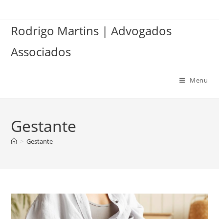
Ir
para
Rodrigo Martins | Advogados
o
conteúdo
Associados
Menu
Gestante
>
Gestante