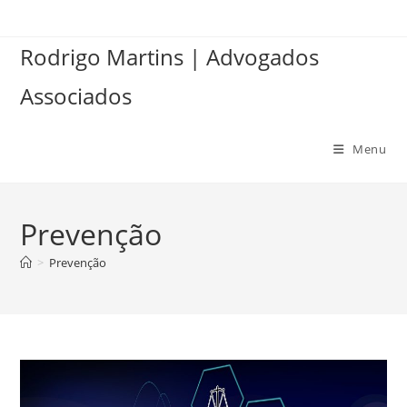
Ir
para
Rodrigo Martins | Advogados
o
conteúdo
Associados
Menu
Prevenção
>
Prevenção