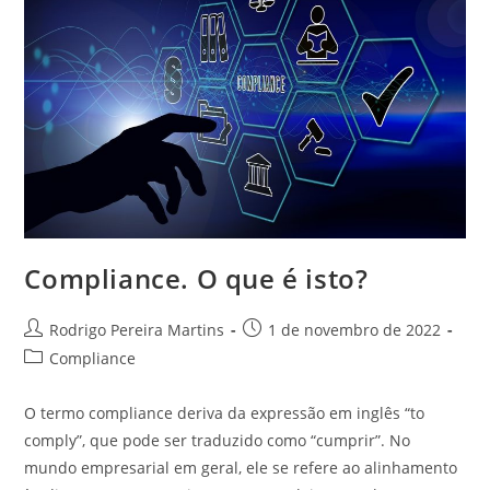
Compliance. O que é isto?
Autor
Post
Rodrigo Pereira Martins
1 de novembro de 2022
do
publicado:
Categoria
Compliance
post:
do
post:
O termo compliance deriva da expressão em inglês “to
comply”, que pode ser traduzido como “cumprir”. No
mundo empresarial em geral, ele se refere ao alinhamento