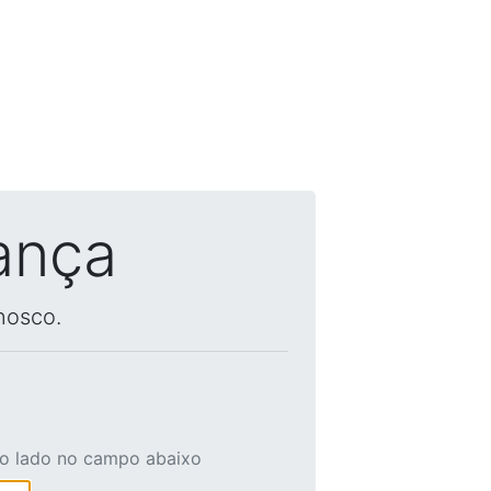
ança
nosco.
ao lado no campo abaixo