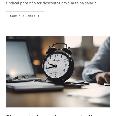
sindical para não ter descontos em sua folha salarial.
Sou
Continue Lendo
Obrigado
A
Pagar
A
Contribuição
Sindical?