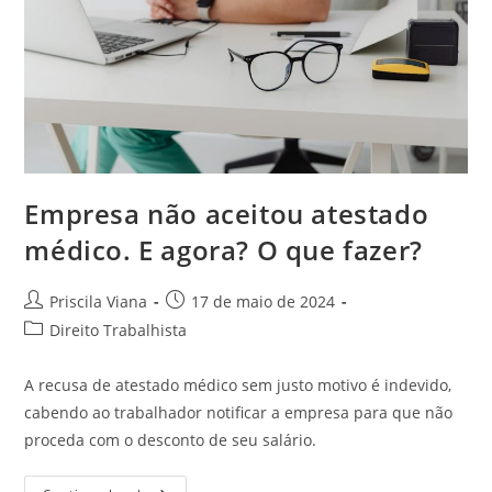
Empresa não aceitou atestado
médico. E agora? O que fazer?
Autor
Post
Priscila Viana
17 de maio de 2024
do
publicado:
Categoria
Direito Trabalhista
post:
do
post:
A recusa de atestado médico sem justo motivo é indevido,
cabendo ao trabalhador notificar a empresa para que não
proceda com o desconto de seu salário.