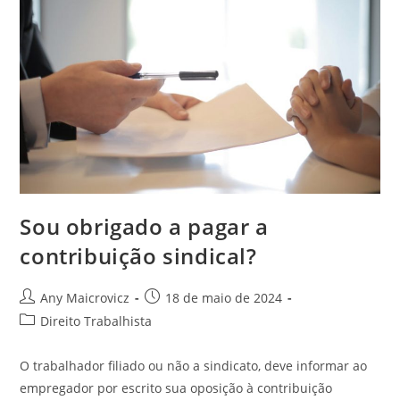
Sou obrigado a pagar a
contribuição sindical?
Autor
Post
Any Maicrovicz
18 de maio de 2024
do
publicado:
Categoria
Direito Trabalhista
post:
do
post:
O trabalhador filiado ou não a sindicato, deve informar ao
empregador por escrito sua oposição à contribuição