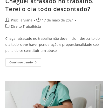
Cheguei atrasado no trabalho.
Terei o dia todo descontado?
Autor
Post
Priscila Viana
17 de maio de 2024
do
publicado:
Categoria
Direito Trabalhista
post:
do
post:
Chegar atrasado no trabalho não deve incidir desconto do
dia todo, deve haver ponderação e proporcionalidade sob
pena de se constituir um abuso.
Cheguei
Continue Lendo
Atrasado
No
Trabalho.
Terei
O
Dia
Todo
Descontado?