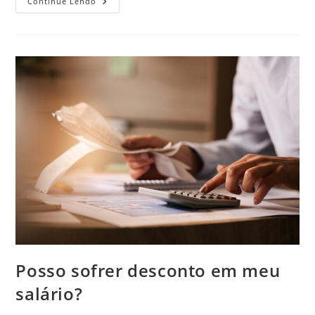
Empresa
Continue Lendo
Não
Aceitou
Atestado
Médico.
E
Agora?
O
Que
Fazer?
Posso sofrer desconto em meu
salário?