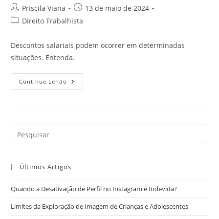
Autor
Post
Priscila Viana
13 de maio de 2024
do
publicado:
Categoria
Direito Trabalhista
post:
do
post:
Descontos salariais podem ocorrer em determinadas
situações. Entenda.
Posso
Continue Lendo
Sofrer
Desconto
Em
Meu
Salário?
Últimos Artigos
Quando a Desativação de Perfil no Instagram é Indevida?
Limites da Exploração de Imagem de Crianças e Adolescentes