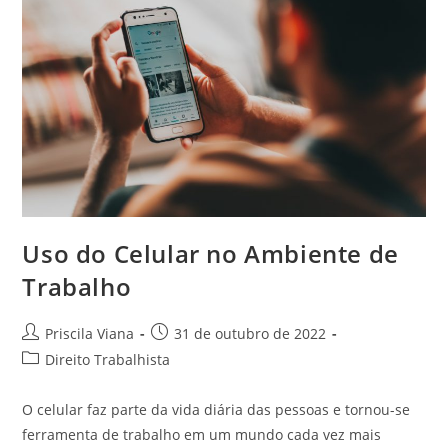
Uso do Celular no Ambiente de
Trabalho
Autor
Post
Priscila Viana
31 de outubro de 2022
do
publicado:
Categoria
Direito Trabalhista
post:
do
post:
O celular faz parte da vida diária das pessoas e tornou-se
ferramenta de trabalho em um mundo cada vez mais