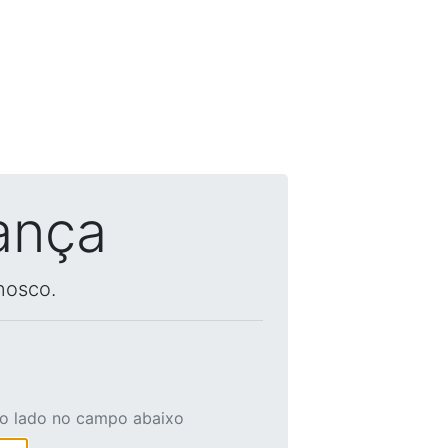
ança
nosco.
ao lado no campo abaixo