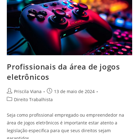
Profissionais da área de jogos
eletrônicos
Autor
Post
Priscila Viana
13 de maio de 2024
do
publicado:
Categoria
Direito Trabalhista
post:
do
post:
Seja como profissional empregado ou empreendedor na
área de jogos eletrônicos é importante estar atento a
legislação especifica para que seus direitos sejam
garantidos.