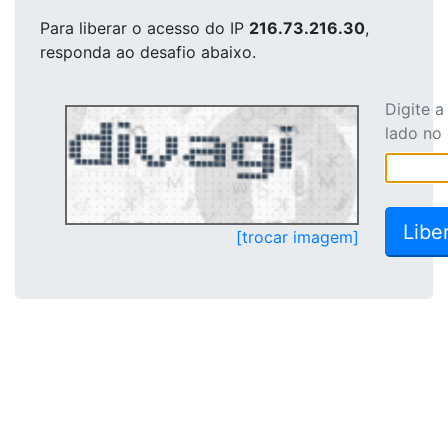
Para liberar o acesso
do IP
216.73.216.30
,
responda ao desafio abaixo.
Digite 
lado no
[trocar imagem]