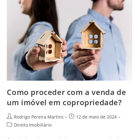
Como proceder com a venda de
um imóvel em copropriedade?
Autor
Post
Rodrigo Pereira Martins
12 de maio de 2024
do
publicado:
Categoria
Direito Imobiliário
post:
do
post: