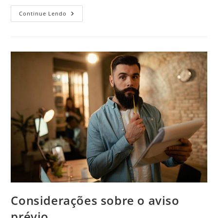
Quando
Continue Lendo
Demitir
Por
Justa
Causa?
Considerações sobre o aviso
prévio