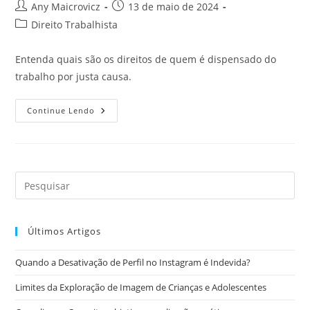
Autor
Post
Any Maicrovicz
13 de maio de 2024
do
publicado:
Categoria
Direito Trabalhista
post:
do
post:
Entenda quais são os direitos de quem é dispensado do
trabalho por justa causa.
Quando
Continue Lendo
Incide
A
Demissão
Por
Justa
Causa?
Últimos Artigos
Quando a Desativação de Perfil no Instagram é Indevida?
Limites da Exploração de Imagem de Crianças e Adolescentes