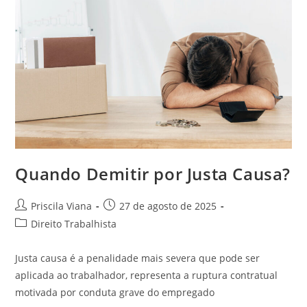
Quando Demitir por Justa Causa?
Autor
Post
Priscila Viana
27 de agosto de 2025
do
publicado:
Categoria
Direito Trabalhista
post:
do
post:
Justa causa é a penalidade mais severa que pode ser
aplicada ao trabalhador, representa a ruptura contratual
motivada por conduta grave do empregado