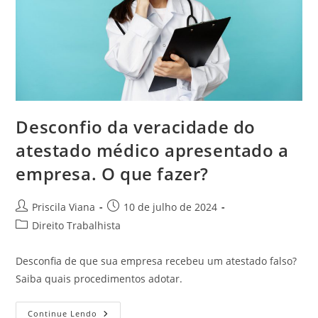
Desconfio da veracidade do
atestado médico apresentado a
empresa. O que fazer?
Autor
Post
Priscila Viana
10 de julho de 2024
do
publicado:
Categoria
Direito Trabalhista
post:
do
post:
Desconfia de que sua empresa recebeu um atestado falso?
Saiba quais procedimentos adotar.
Desconfio
Continue Lendo