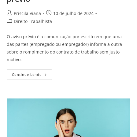
Autor
Post
Priscila Viana
10 de julho de 2024
do
publicado:
Categoria
Direito Trabalhista
post:
do
post:
O aviso prévio é a comunicação por escrito em que uma
das partes (empregado ou empregador) informa a outra
sobre o rompimento do contrato de trabalho sem justo
motivo.
Considerações
Continue Lendo
Sobre
O
Aviso
Prévio