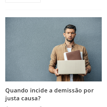
Da
Veracidade
Do
Atestado
Médico
Apresentado
A
Empresa.
O
Que
Fazer?
Quando incide a demissão por
justa causa?