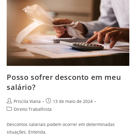
Posso sofrer desconto em meu
salário?
Autor
Post
Priscila Viana
13 de maio de 2024
do
publicado:
Categoria
Direito Trabalhista
post:
do
post:
Descontos salariais podem ocorrer em determinadas
situações. Entenda.