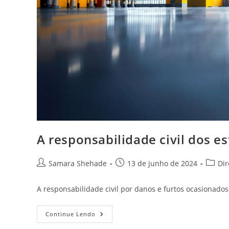
A responsabilidade civil dos e
Autor
Post
Catego
Samara Shehade
13 de junho de 2024
Dir
do
publicado:
do
post:
post:
A responsabilidade civil por danos e furtos ocasionad
A
Continue Lendo
Responsabilidade
Civil