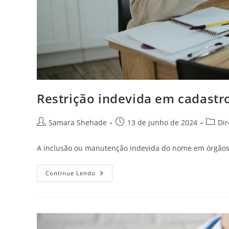
Restrição indevida em cadastro
Autor
Post
Catego
Samara Shehade
13 de junho de 2024
Dir
do
publicado:
do
post:
post:
A inclusão ou manutenção indevida do nome em órgãos re
Restrição
Continue Lendo
Indevida
Em
Cadastros
De
Órgãos
De
Crédito