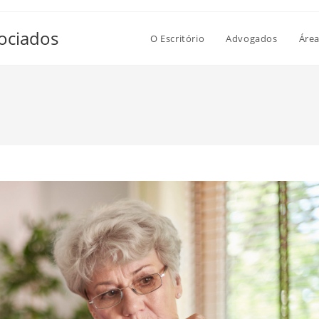
ociados
O Escritório
Advogados
Área