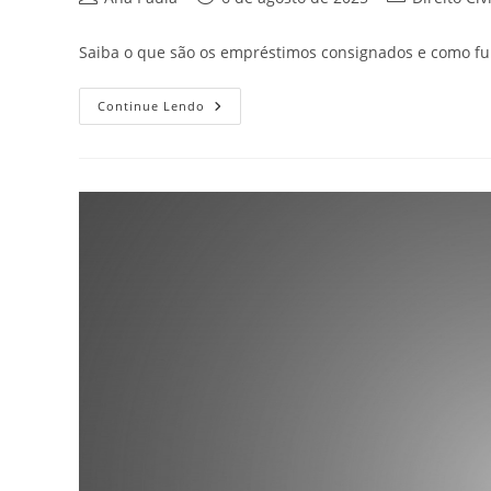
do
publicado:
do
post:
post:
Saiba o que são os empréstimos consignados e como fun
Golpes
Continue Lendo
De
Empréstimos
Consignados
Em
Idosos
–
Saiba
Seus
Direitos