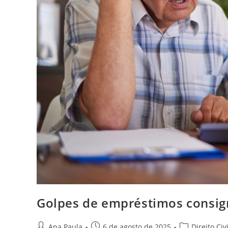
Golpes de empréstimos consign
Autor
Post
Categoria
Ana Paula
6 de agosto de 2025
Direito Civi