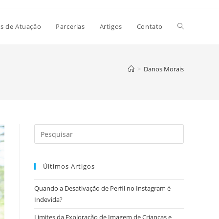
Alternar
s de Atuação
Parcerias
Artigos
Contato
pesquisa
>
Danos Morais
do
site
Últimos Artigos
Quando a Desativação de Perfil no Instagram é
Indevida?
Limites da Exploração de Imagem de Crianças e