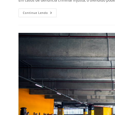
Em casos de denúncia criminal injusta, o ofendido pod
Indenização
Continue Lendo
Por
Denúncia
Injusta:
Possibilidades
E
Fundamentos
Jurídicos