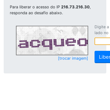
Para liberar o acesso
do IP
216.73.216.30
,
responda ao desafio abaixo.
Digite 
lado no
[trocar imagem]