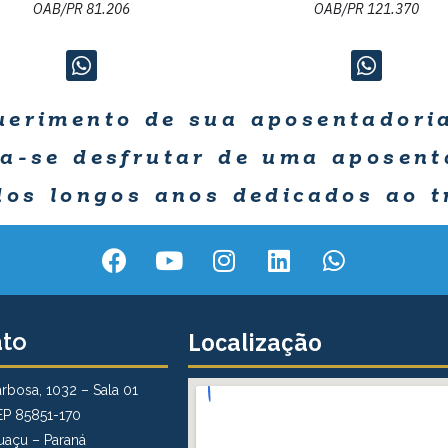
OAB/PR 81.206
OAB/PR 121.370
uerimento de sua aposentadoria
ta-se desfrutar de uma aposent
dos longos anos dedicados ao t
Localização
ato
rbosa, 1032 – Sala 01
EP 85851-170
uaçu – Paraná