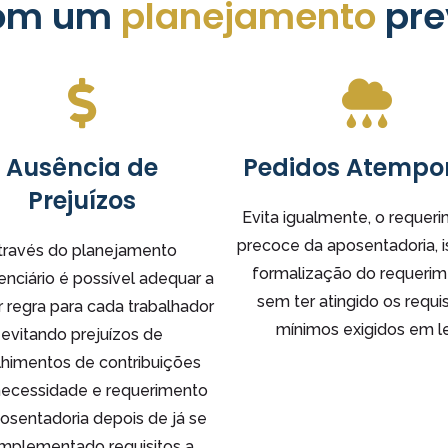
com um
planejamento
pre
Ausência de
Pedidos Atempo
Prejuízos
Evita igualmente, o requer
precoce da aposentadoria, i
través do planejamento
formalização do requeri
enciário é possível adequar a
sem ter atingido os requis
 regra para cada trabalhador
mínimos exigidos em le
evitando prejuízos de
lhimentos de contribuições
ecessidade e requerimento
osentadoria depois de já se
 implementado requisitos a