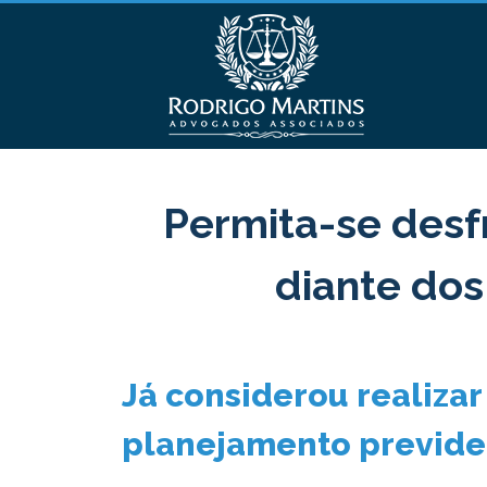
Permita-se desf
diante dos
Já considerou realiza
planejamento previde