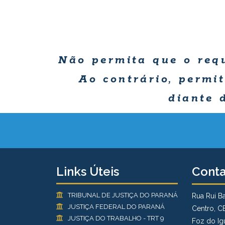
Não permita que o req
Ao contrário, permi
diante 
Links Úteis
Cont
TRIBUNAL DE JUSTIÇA DO PARANÁ
Rua Rui Ba
JUSTIÇA FEDERAL DO PARANÁ
Centro, C
JUSTIÇA DO TRABALHO - TRT 9
Foz do Ig