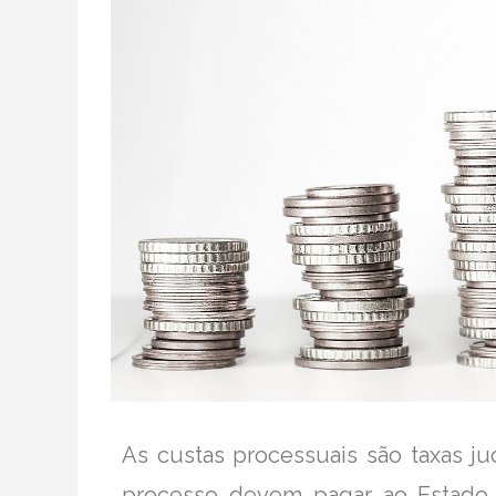
As custas processuais são taxas ju
processo devem pagar ao Estado p