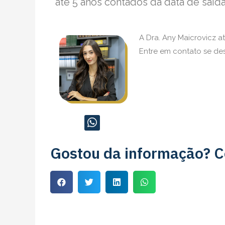
até 5 anos contados da data de saíd
A Dra. Any Maicrovicz at
Entre em contato se des
Gostou da informação? C