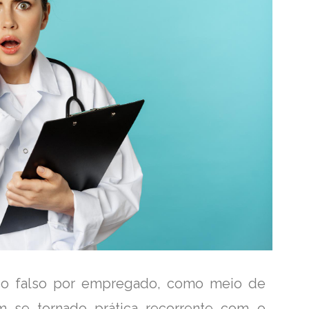
co falso por empregado, como meio de
tem se tornado prática recorrente com o